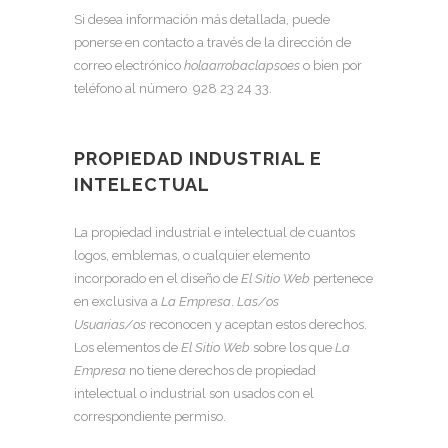
Si desea información más detallada, puede
ponerse en contacto a través de la dirección de
correo electrónico
holaarrobaclapso.es
o bien por
teléfono al número
928 23 24 33
.
PROPIEDAD INDUSTRIAL E
INTELECTUAL
La propiedad industrial e intelectual de cuantos
logos, emblemas, o cualquier elemento
incorporado en el diseño de
El
Sitio Web
pertenece
en exclusiva a
La Empresa
.
Las/os
Usuarias/os
reconocen y aceptan estos derechos.
Los elementos de
El
Sitio Web
sobre los que
La
Empresa
no tiene derechos de propiedad
intelectual o industrial son usados con el
correspondiente permiso.